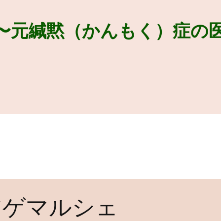
〜元緘黙（かんもく）症の
アゲマルシェ