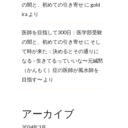
の闇と、初めての引き寄せ
に
gold
ira
より
医師を目指して300日：医学部受験
の闇と、初めての引き寄せ
に
そし
て時が来た：決めるとその通りに
なる – 生きてるっていいな〜元緘黙
（かんもく）症の医師が風水師を
目指す〜
より
アーカイブ
2024年3月