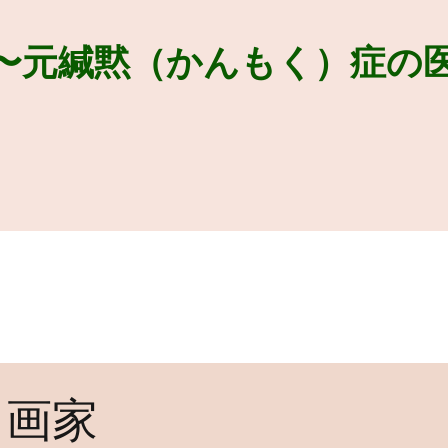
〜元緘黙（かんもく）症の
画家