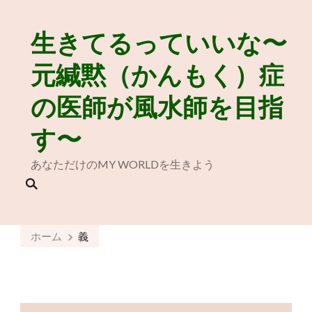
生きてるっていいな〜
元緘黙（かんもく）症
の医師が風水師を目指
す〜
あなただけのMY WORLDを生きよう
ホーム
義